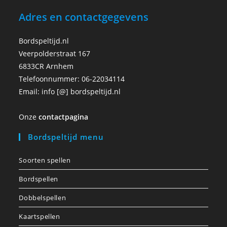
Adres en contactgegevens
Bordspeltijd.nl
Veerpolderstraat 167
6833CR Arnhem
Telefoonnummer: 06-22034114
Email: info [@] bordspeltijd.nl
Onze
contactpagina
Bordspeltijd menu
Soorten spellen
Bordspellen
Dobbelspellen
Kaartspellen