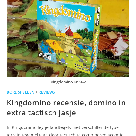
Kingdomino review
BORDSPELLEN
/
REVIEWS
Kingdomino recensie, domino in
extra tactisch jasje
In Kingdomino leg je landtegels met verschillende type
terrein tegen elkaar, door tactisch te combineren scoor je