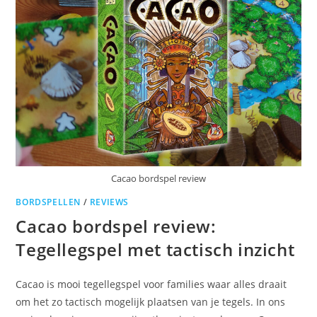
Cacao bordspel review
BORDSPELLEN
/
REVIEWS
Cacao bordspel review:
Tegellegspel met tactisch inzicht
Cacao is mooi tegellegspel voor families waar alles draait
om het zo tactisch mogelijk plaatsen van je tegels. In ons