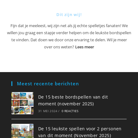
Dit zijn wij!
Fijn dat je meeleest, wij zijn net als jij echte spelletjes fanaten! We
willen jou graag een stapje verder helpen om de leukste bordspellen
te vinden. Dat doen we door onze ervaring te delen. Wil je meer
over ons weten?
Lees meer
Meest recente berichten
De 15 beste bordspellen van dit
moment (november 2025)
31 MEI 2024
/
0 REACTIES
De 15 leukste spellen voor 2 personen
van dit moment (November 2025)