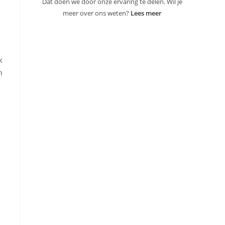
Dat doen we door onze ervaring te delen. Wil je
meer over ons weten?
Lees meer
k
n