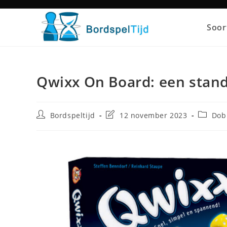
Ga
naar
Soor
inhoud
Qwixx On Board: een stand
Bericht
Laatste
Bericht
Bordspeltijd
12 november 2023
Dob
auteur:
wijziging
in
bericht: