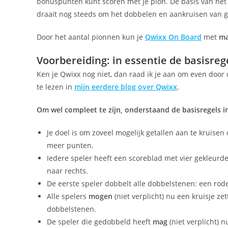
bonuspunten kunt scoren met je pion. De basis van het sp
draait nog steeds om het dobbelen en aankruisen van ge
Door het aantal pionnen kun je
Qwixx On Board
met
ma
Voorbereiding: in essentie de basisre
Ken je Qwixx nog niet, dan raad ik je aan om even door d
te lezen in
mijn eerdere blog over Qwixx
.
Om wel compleet te zijn, onderstaand de basisregels 
Je doel is om zoveel mogelijk getallen aan te kruise
meer punten.
Iedere speler heeft een scoreblad met vier gekleurde
naar rechts.
De eerste speler dobbelt alle dobbelstenen: een rod
Alle spelers
mogen
(niet verplicht) nu een kruisje 
dobbelstenen.
De speler die gedobbeld heeft
mag
(niet verplicht)