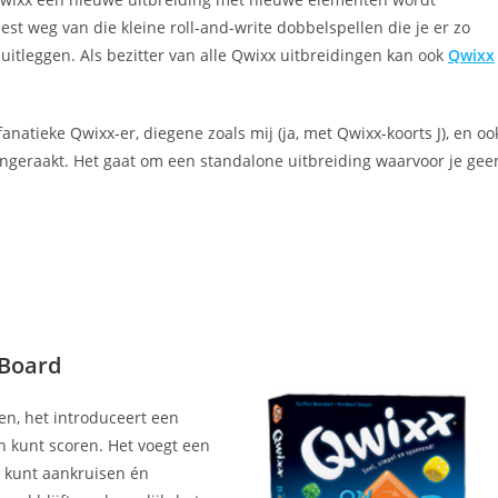
st weg van die kleine roll-and-write dobbelspellen die je er zo
itleggen. Als bezitter van alle Qwixx uitbreidingen kan ook
Qwixx
fanatieke Qwixx-er, diegene zoals mij (ja, met Qwixx-koorts J), en oo
ngeraakt. Het gaat om een standalone uitbreiding waarvoor je gee
Board
n, het introduceert een
 kunt scoren. Het voegt een
s kunt aankruisen én