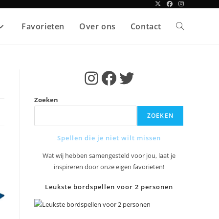
Favorieten
Over ons
Contact
Toggle
site
Instagram
Facebook
Twitter
zoeken
Zoeken
ZOEKEN
Spellen die je niet wilt missen
Wat wij hebben samengesteld voor jou, laat je
inspireren door onze eigen favorieten!
Leukste bordspellen voor 2 personen