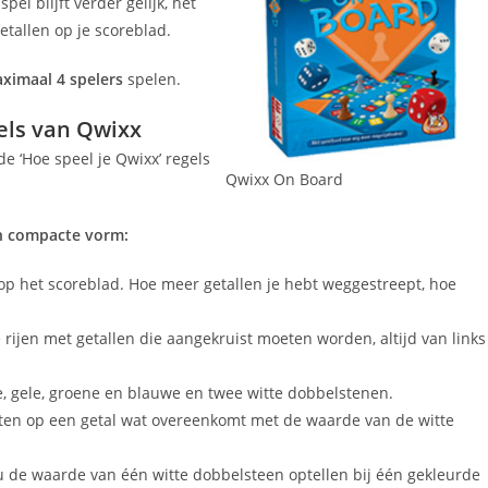
el blijft verder gelijk, het
tallen op je scoreblad.
ximaal 4 spelers
spelen.
gels van Qwixx
e ‘Hoe speel je Qwixx’ regels
Qwixx On Board
in compacte vorm:
n op het scoreblad. Hoe meer getallen je hebt weggestreept, hoe
 rijen met getallen die aangekruist moeten worden, altijd van links
e, gele, groene en blauwe en twee witte dobbelstenen.
zetten op een getal wat overeenkomt met de waarde van de witte
 nu de waarde van één witte dobbelsteen optellen bij één gekleurde