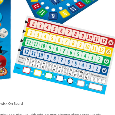
wixx On Board
 Qwixx een nieuwe uitbreiding met nieuwe elementen wordt