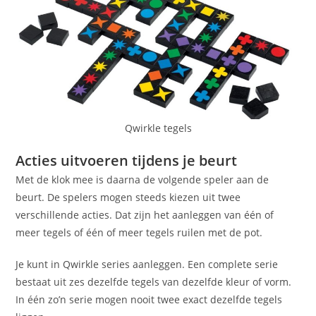
Qwirkle tegels
Acties uitvoeren tijdens je beurt
Met de klok mee is daarna de volgende speler aan de
beurt. De spelers mogen steeds kiezen uit twee
verschillende acties. Dat zijn het aanleggen van één of
meer tegels of één of meer tegels ruilen met de pot.
Je kunt in Qwirkle series aanleggen. Een complete serie
bestaat uit zes dezelfde tegels van dezelfde kleur of vorm.
In één zo’n serie mogen nooit twee exact dezelfde tegels