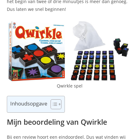
het begin van twee of drie minuutjes is meer dan genoeg.
Dus laten we snel beginnen!
Qwirkle spel
Inhoudsopgave
Mijn beoordeling van Qwirkle
Bij een review hoort een eindoordeel. Dus wat vinden wij