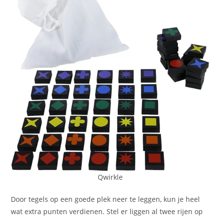
Qwirkle
Door tegels op een goede plek neer te leggen, kun je heel
wat extra punten verdienen. Stel er liggen al twee rijen op