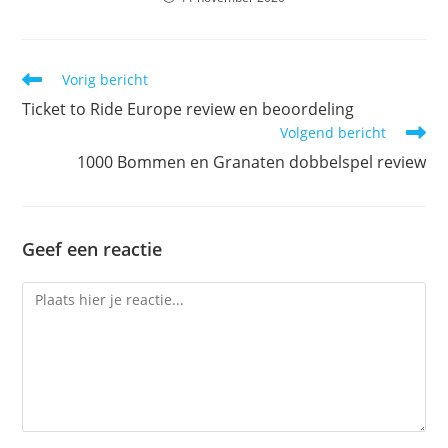
Lees
Vorig bericht
meer
Ticket to Ride Europe review en beoordeling
artikelen
Volgend bericht
1000 Bommen en Granaten dobbelspel review
Geef een reactie
Reactie