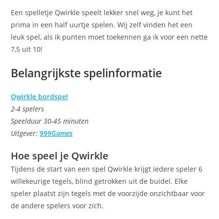
Een spelletje Qwirkle speelt lekker snel weg, je kunt het
prima in een half uurtje spelen. Wij zelf vinden het een
leuk spel, als ik punten moet toekennen ga ik voor een nette
7,5 uit 10!
Belangrijkste spelinformatie
Qwirkle bordspel
2-4 spelers
Speelduur 30-45 minuten
Uitgever:
999Games
Hoe speel je Qwirkle
Tijdens de start van een spel Qwirkle krijgt iedere speler 6
willekeurige tegels, blind getrokken uit de buidel. Elke
speler plaatst zijn tegels met de voorzijde onzichtbaar voor
de andere spelers voor zich.