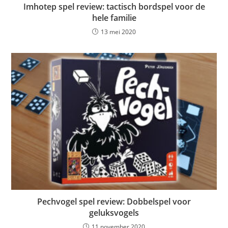
Imhotep spel review: tactisch bordspel voor de
hele familie
13 mei 2020
Pechvogel spel review: Dobbelspel voor
geluksvogels
11 november 2020