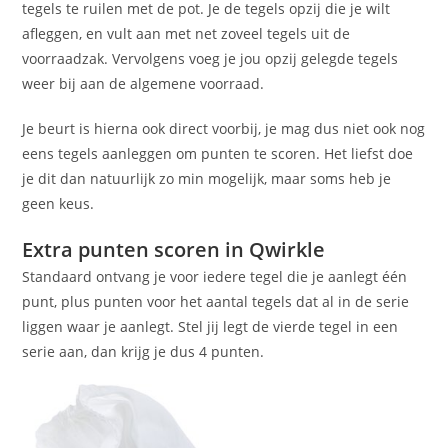
tegels te ruilen met de pot. Je de tegels opzij die je wilt
afleggen, en vult aan met net zoveel tegels uit de
voorraadzak. Vervolgens voeg je jou opzij gelegde tegels
weer bij aan de algemene voorraad.
Je beurt is hierna ook direct voorbij, je mag dus niet ook nog
eens tegels aanleggen om punten te scoren. Het liefst doe
je dit dan natuurlijk zo min mogelijk, maar soms heb je
geen keus.
Extra punten scoren in Qwirkle
Standaard ontvang je voor iedere tegel die je aanlegt één
punt, plus punten voor het aantal tegels dat al in de serie
liggen waar je aanlegt. Stel jij legt de vierde tegel in een
serie aan, dan krijg je dus 4 punten.