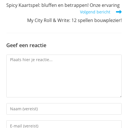
meer
Spicy Kaartspel: bluffen en betrappen! Onze ervaring
artikelen
Volgend bericht
My City Roll & Write: 12 spellen bouwplezier!
Geef een reactie
Reactie
Voer
je
naam
Voer
of