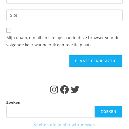
je
gebruikersnaam
e-
Voer
in
mail
je
om
in
site
te
om
URL
reageren
Mijn naam, e-mail en site opslaan in deze browser voor de
te
in
volgende keer wanneer ik een reactie plaats.
kunnen
(optioneel)
reageren
Instagram
Facebook
Twitter
Zoeken
ZOEKEN
Spellen die je niet wilt missen