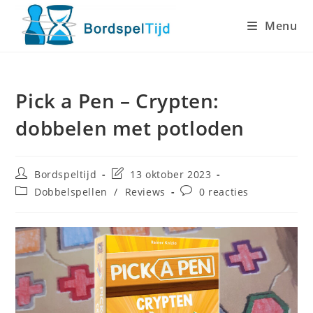
Ga
Menu
naar
inhoud
Pick a Pen – Crypten:
dobbelen met potloden
Bericht
Laatste
Bordspeltijd
13 oktober 2023
auteur:
wijziging
Berichtcategorie:
Bericht
Dobbelspellen
/
Reviews
0 reacties
in
reacties:
bericht: