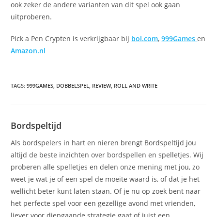
ook zeker de andere varianten van dit spel ook gaan
uitproberen.
Pick a Pen Crypten is verkrijgbaar bij
bol.com
,
999Games
en
Amazon.nl
TAGS
:
999GAMES
,
DOBBELSPEL
,
REVIEW
,
ROLL AND WRITE
Bordspeltijd
Als bordspelers in hart en nieren brengt Bordspeltijd jou
altijd de beste inzichten over bordspellen en spelletjes. Wij
proberen alle spelletjes en delen onze mening met jou, zo
weet je wat je of een spel de moeite waard is, of dat je het
wellicht beter kunt laten staan. Of je nu op zoek bent naar
het perfecte spel voor een gezellige avond met vrienden,
liever voor diepgaande strategie gaat of juist een