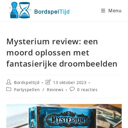
Ga
Menu
naar
inhoud
Mysterium review: een
moord oplossen met
fantasierijke droombeelden
Bericht
Laatste
Bordspeltijd
13 oktober 2023
auteur:
wijziging
Berichtcategorie:
Bericht
Partyspellen
/
Reviews
0 reacties
in
reacties:
bericht: