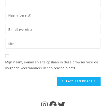
Voer
je
naam
Voer
of
je
gebruikersnaam
e-
Voer
in
mail
je
om
in
site
te
om
URL
reageren
Mijn naam, e-mail en site opslaan in deze browser voor de
te
in
volgende keer wanneer ik een reactie plaats.
kunnen
(optioneel)
reageren
Instagram
Facebook
Twitter