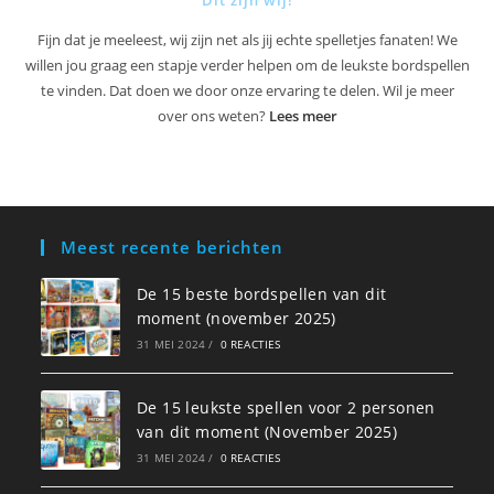
Fijn dat je meeleest, wij zijn net als jij echte spelletjes fanaten! We
willen jou graag een stapje verder helpen om de leukste bordspellen
te vinden. Dat doen we door onze ervaring te delen. Wil je meer
over ons weten?
Lees meer
Meest recente berichten
De 15 beste bordspellen van dit
moment (november 2025)
31 MEI 2024
/
0 REACTIES
De 15 leukste spellen voor 2 personen
van dit moment (November 2025)
31 MEI 2024
/
0 REACTIES