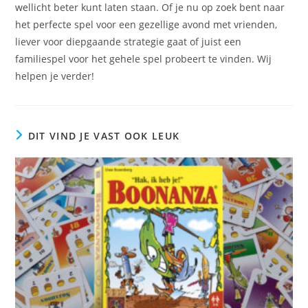
wellicht beter kunt laten staan. Of je nu op zoek bent naar
het perfecte spel voor een gezellige avond met vrienden,
liever voor diepgaande strategie gaat of juist een
familiespel voor het gehele spel probeert te vinden. Wij
helpen je verder!
DIT VIND JE VAST OOK LEUK