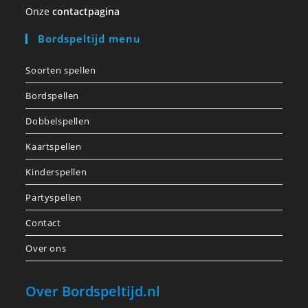
Onze
contactpagina
Bordspeltijd menu
Soorten spellen
Bordspellen
Dobbelspellen
Kaartspellen
Kinderspellen
Partyspellen
Contact
Over ons
Over Bordspeltijd.nl