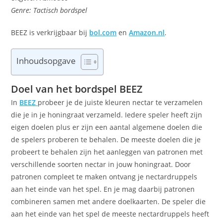
Genre: Tactisch bordspel
BEEZ is verkrijgbaar bij
bol.com
en
Amazon.nl
.
Inhoudsopgave
Doel van het bordspel BEEZ
In
BEEZ
probeer je de juiste kleuren nectar te verzamelen
die je in je honingraat verzameld. Iedere speler heeft zijn
eigen doelen plus er zijn een aantal algemene doelen die
de spelers proberen te behalen. De meeste doelen die je
probeert te behalen zijn het aanleggen van patronen met
verschillende soorten nectar in jouw honingraat. Door
patronen compleet te maken ontvang je nectardruppels
aan het einde van het spel. En je mag daarbij patronen
combineren samen met andere doelkaarten. De speler die
aan het einde van het spel de meeste nectardruppels heeft