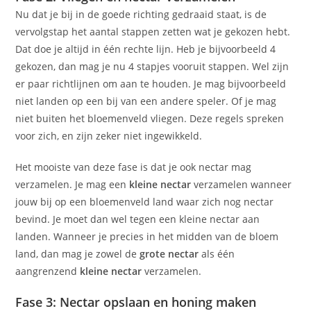
Nu dat je bij in de goede richting gedraaid staat, is de
vervolgstap het aantal stappen zetten wat je gekozen hebt.
Dat doe je altijd in één rechte lijn. Heb je bijvoorbeeld 4
gekozen, dan mag je nu 4 stapjes vooruit stappen. Wel zijn
er paar richtlijnen om aan te houden. Je mag bijvoorbeeld
niet landen op een bij van een andere speler. Of je mag
niet buiten het bloemenveld vliegen. Deze regels spreken
voor zich, en zijn zeker niet ingewikkeld.
Het mooiste van deze fase is dat je ook nectar mag
verzamelen. Je mag een
kleine
nectar
verzamelen wanneer
jouw bij op een bloemenveld land waar zich nog nectar
bevind. Je moet dan wel tegen een kleine nectar aan
landen. Wanneer je precies in het midden van de bloem
land, dan mag je zowel de
grote
nectar
als één
aangrenzend
kleine
nectar
verzamelen.
Fase 3: Nectar opslaan en honing maken