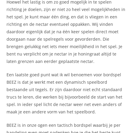
Hoewel het lastig is om zo goed mogelijk in te spelen
richting je doelen, zijn er niet zo heel veel mogelijkheden in
het spel. Je kunt maar één ding, en dat is vliegen in een
richting en de nectar eventueel oppakken. Wij vinden
daardoor eigenlijk dat je na één keer spelen direct moet
doorgaan naar de spelregels voor gevorderden. Die
brengen gelukkig net iets meer moeilijkheid in het spel. Je
bent nu verplicht om je nectar in je honingraat altijd te
laten grenzen aan eerder geplaatste nectar.
Een laatste goed punt wat ik wil benoemen voor bordspel
BEEZ is dat je werkt met een dynamisch speelbord
bestaande uit tegels. Er zijn daardoor niet echt standaard
trucs te leren, die werken bij bijvoorbeeld de start van het
spel. In ieder spel licht de nectar weer net even anders of
maak je een andere vorm van het speelbord.
BEEZ is in onze ogen een tactisch bordspel waarbij je per
handeling even moet nadenken hoe je die het beste kunt