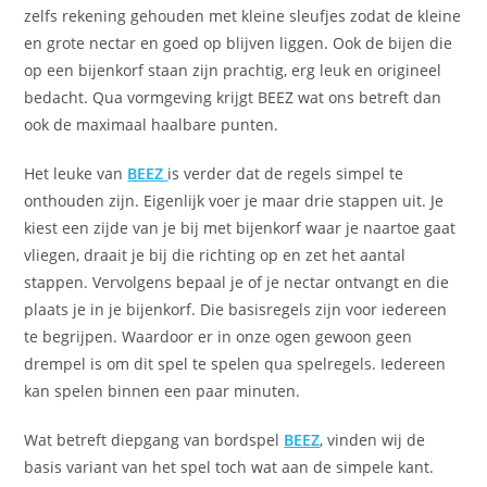
zelfs rekening gehouden met kleine sleufjes zodat de kleine
en grote nectar en goed op blijven liggen. Ook de bijen die
op een bijenkorf staan zijn prachtig, erg leuk en origineel
bedacht. Qua vormgeving krijgt BEEZ wat ons betreft dan
ook de maximaal haalbare punten.
Het leuke van
BEEZ
is verder dat de regels simpel te
onthouden zijn. Eigenlijk voer je maar drie stappen uit. Je
kiest een zijde van je bij met bijenkorf waar je naartoe gaat
vliegen, draait je bij die richting op en zet het aantal
stappen. Vervolgens bepaal je of je nectar ontvangt en die
plaats je in je bijenkorf. Die basisregels zijn voor iedereen
te begrijpen. Waardoor er in onze ogen gewoon geen
drempel is om dit spel te spelen qua spelregels. Iedereen
kan spelen binnen een paar minuten.
Wat betreft diepgang van bordspel
BEEZ
, vinden wij de
basis variant van het spel toch wat aan de simpele kant.