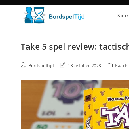
Ga
naar
Soor
inhoud
Take 5 spel review: tactis
Bericht
Laatste
Berichtcat
Bordspeltijd
13 oktober 2023
Kaarts
auteur:
wijziging
in
bericht: