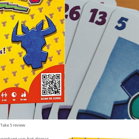
Take 5 review
voorkant van het doosje