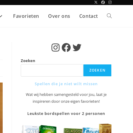
Favorieten
Over ons
Contact
Toggle
site
Instagram
Facebook
Twitter
zoeken
Zoeken
ZOEKEN
Spellen die je niet wilt missen
Wat wij hebben samengesteld voor jou, laat je
inspireren door onze eigen favorieten!
Leukste bordspellen voor 2 personen