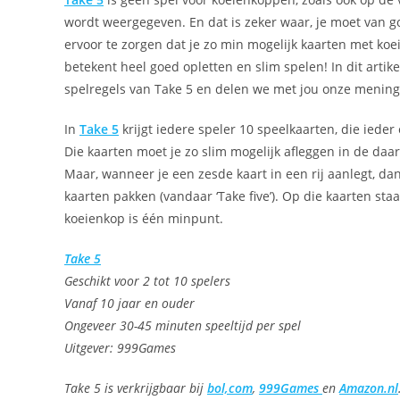
wordt weergegeven. En dat is zeker waar, je moet van
ervoor te zorgen dat je zo min mogelijk kaarten met koe
betekent heel goed opletten en slim spelen! In dit artik
spelregels van Take 5 en delen we met jou onze mening
In
Take 5
krijgt iedere speler 10 speelkaarten, die ied
Die kaarten moet je zo slim mogelijk afleggen in de daa
Maar, wanneer je een zesde kaart in een rij aanlegt, d
kaarten pakken (vandaar ‘Take five’). Op die kaarten st
koeienkop is één minpunt.
Take 5
Geschikt voor 2 tot 10 spelers
Vanaf 10 jaar en ouder
Ongeveer 30-45 minuten speeltijd per spel
Uitgever: 999Games
T
ake 5 is verkrijgbaar bij
bol,com
,
999Games
en
Amazon.nl