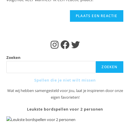
kunnen
(optioneel)
reageren
Instagram
Facebook
Twitter
Zoeken
ZOEKEN
Spellen die je niet wilt missen
Wat wij hebben samengesteld voor jou, laat je inspireren door onze
eigen favorieten!
Leukste bordspellen voor 2 personen