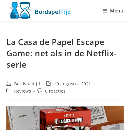
Ga
Menu
naar
inhoud
La Casa de Papel Escape
Game: net als in de Netflix-
serie
Bericht
Laatste
Bordspeltijd
19 augustus 2021
auteur:
wijziging
Berichtcategorie:
Bericht
Reviews
0 reacties
in
reacties:
bericht: