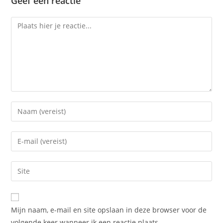
Geef een reactie
Reactie
Voer
je
naam
Voer
of
je
gebruikersnaam
e-
Voer
in
mail
je
om
in
site
te
om
URL
reageren
Mijn naam, e-mail en site opslaan in deze browser voor de
te
in
volgende keer wanneer ik een reactie plaats.