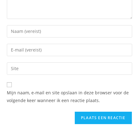
Voer
je
naam
Voer
of
je
gebruikersnaam
e-
Voer
in
mail
je
om
in
site
te
om
URL
reageren
Mijn naam, e-mail en site opslaan in deze browser voor de
te
in
volgende keer wanneer ik een reactie plaats.
kunnen
(optioneel)
reageren