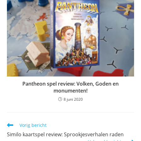
Pantheon spel review: Volken, Goden en
monumenten!
8 juni 2020
Lees
Vorig bericht
meer
Similo kaartspel review: Sprookjesverhalen raden
artikelen