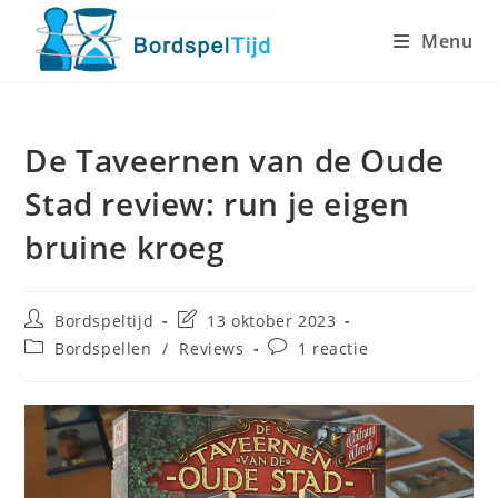
Ga
Menu
naar
inhoud
De Taveernen van de Oude
Stad review: run je eigen
bruine kroeg
Bericht
Laatste
Bordspeltijd
13 oktober 2023
auteur:
wijziging
Berichtcategorie:
Bericht
Bordspellen
/
Reviews
1 reactie
in
reacties:
bericht: