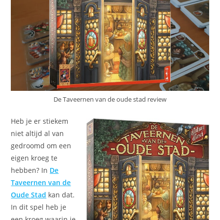
De Taveernen van de oude stad review
Heb je er stiekem
niet altijd al van
gedroomd om een
eigen kroeg te
hebben? In
De
Taveernen van de
Oude Stad
kan dat.
In dit spel heb je
een kroeg waarin je