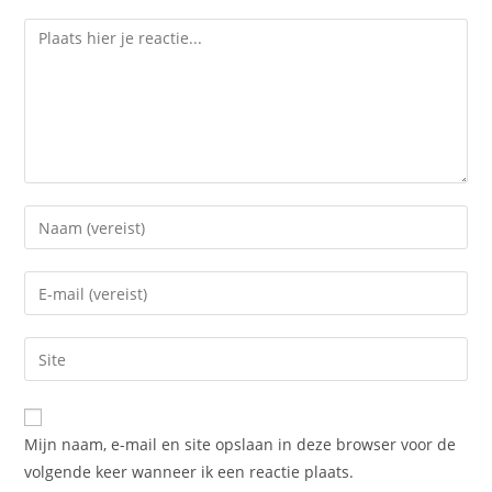
Reactie
Voer
je
naam
Voer
of
je
gebruikersnaam
e-
Voer
in
mail
je
om
in
site
te
om
URL
reageren
Mijn naam, e-mail en site opslaan in deze browser voor de
te
in
volgende keer wanneer ik een reactie plaats.
kunnen
(optioneel)