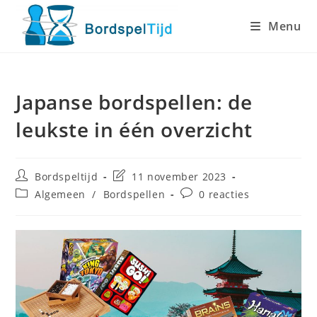
Ga
Menu
naar
inhoud
Japanse bordspellen: de
leukste in één overzicht
Bericht
Laatste
Bordspeltijd
11 november 2023
auteur:
wijziging
Berichtcategorie:
Bericht
Algemeen
/
Bordspellen
0 reacties
in
reacties:
bericht: