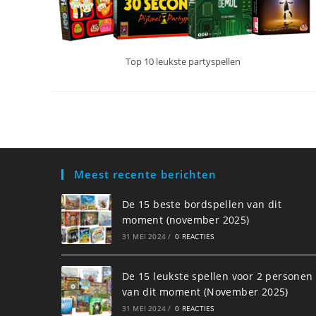
Top 10 leukste partyspellen
Meest recente berichten
De 15 beste bordspellen van dit
moment (november 2025)
31 MEI 2024
/
0 REACTIES
De 15 leukste spellen voor 2 personen
van dit moment (November 2025)
31 MEI 2024
/
0 REACTIES