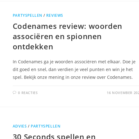
PARTYSPELLEN
/
REVIEWS
Codenames review: woorden
associëren en spionnen
ontdekken
In Codenames ga je woorden associëren met elkaar. Doe je
dit goed en snel, dan verdien je veel punten en win je het
spel. Bekijk onze mening in onze review over Codenames.
0 REACTIES
16 NOVEMBER 20
ADVIES
/
PARTYSPELLEN
30 Seconds spellen en