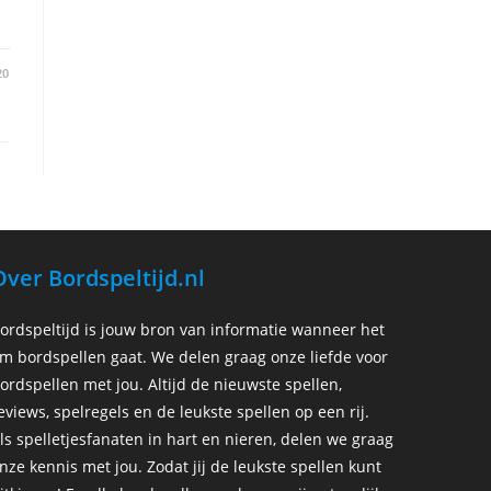
20
Over Bordspeltijd.nl
ordspeltijd is jouw bron van informatie wanneer het
m bordspellen gaat. We delen graag onze liefde voor
ordspellen met jou. Altijd de nieuwste spellen,
eviews, spelregels en de leukste spellen op een rij.
ls spelletjesfanaten in hart en nieren, delen we graag
nze kennis met jou. Zodat jij de leukste spellen kunt