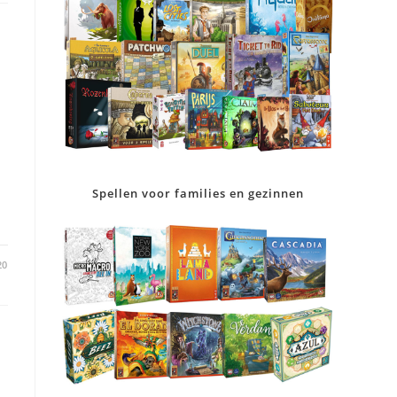
Spellen voor families en gezinnen
20