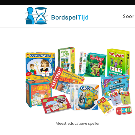
Ga
naar
Soor
inhoud
Meest educatieve spellen