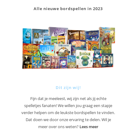
Alle nieuwe bordspellen in 2023
Dit zijn wij!
Fijn dat je meeleest, wij zijn net als jij echte
spelletjes fanaten! We willen jou graag een stapje
verder helpen om de leukste bordspellen te vinden.
Dat doen we door onze ervaring te delen. Wil je
meer over ons weten?
Lees meer