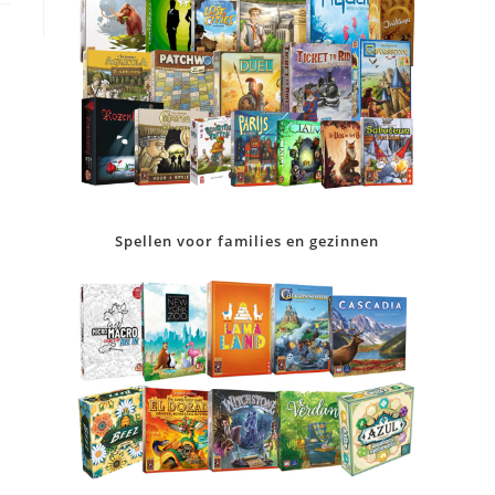
Spellen voor families en gezinnen