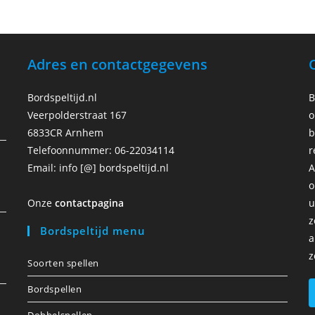
Adres en contactgegevens
Bordspeltijd.nl
B
Veerpolderstraat 167
o
6833CR Arnhem
b
Telefoonnummer: 06-22034114
r
Email: info [@] bordspeltijd.nl
A
o
Onze
contactpagina
u
z
Bordspeltijd menu
a
z
Soorten spellen
Bordspellen
Dobbelspellen