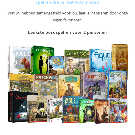
Spellen die je niet wilt missen
Wat wij hebben samengesteld voor jou, laat je inspireren door onze
eigen favorieten!
Leukste bordspellen voor 2 personen