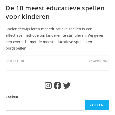
De 10 meest educatieve spellen
voor kinderen
Spelenderwijs leren met educatieve spellen is een
effectieve methode om kinderen te stimuleren. Wij geven
een overzicht met de meest educatieve spellen en
bordspellen.
0 REACTIES
22 APRIL 2020
Instagram
Facebook
Twitter
Zoeken
ZOEKEN